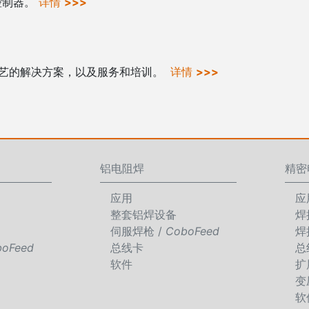
接控制器。
详情
>>>
工艺的解决方案，以及服务和培训。
详情
>>>
铝电阻焊
精密
应用
应
整套铝焊设备
焊
伺服焊枪 /
CoboFeed
焊
boFeed
总线卡
总
软件
扩
变
软