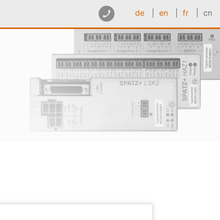
de
|
en
|
fr
| cn