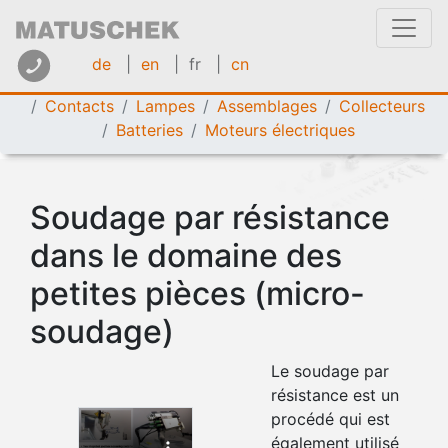
de
|
en
| fr
|
cn
Applications > Micro-soudure:
Technique médicale
Contacts
Lampes
Assemblages
Collecteurs
Batteries
Moteurs électriques
Soudage par résistance
dans le domaine des
petites pièces (micro-
soudage)
Le soudage par
résistance est un
procédé qui est
également utilisé