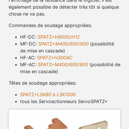
l'affichage de la tendance dans le logiciel, il est
également possible de détecter très tôt si quelque
chose ne va pas.
Commandes de soudage appropriées:
HF-DC:
SPATZ+
H9000/H12
MF-DC:
SPATZ+
M400/600/900
(possibilité
de mise en cascade)
HF-AC:
SPATZ+
H300AC
MF-AC:
SPATZ+
M400/600/900
(possibilité de
mise en cascade)
Têtes de soudage appropriées:
SPATZ+
LSK80
à
LSK1000
tous les
Servo
actionneurs ServoSPATZ+