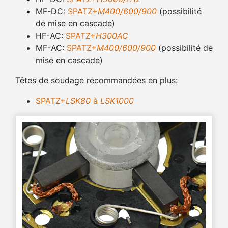
MF-DC:
SPATZ+
M400/600/900
(possibilité
de mise en cascade)
HF-AC:
SPATZ+
H300AC
MF-AC:
SPATZ+
M400/600/900
(possibilité de
mise en cascade)
Têtes de soudage recommandées en plus:
SPATZ+
LSK80
à
LSK1000