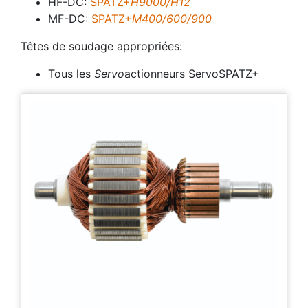
HF-DC:
SPATZ+
H9000/H12
MF-DC:
SPATZ+
M400/600/900
Têtes de soudage appropriées:
Tous les
Servo
actionneurs ServoSPATZ+