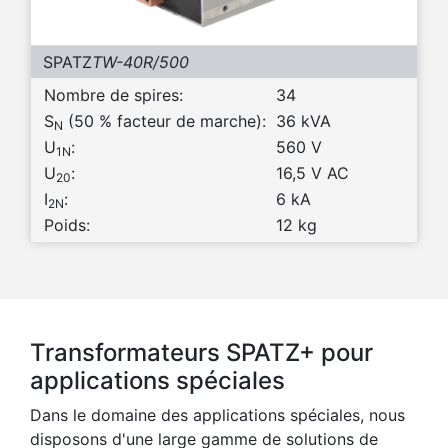
SPATZ
TW-40R/500
Nombre de spires:
34
S
(50 % facteur de marche):
36 kVA
N
U
:
560 V
1N
U
:
16,5 V AC
20
I
:
6 kA
2N
Poids:
12 kg
Transformateurs SPATZ+ pour
applications spéciales
Dans le domaine des applications spéciales, nous
disposons d'une large gamme de solutions de