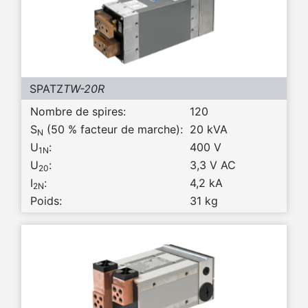
SPATZ
TW-20R
Nombre de spires:
120
S
(50 % facteur de marche):
20 kVA
N
U
:
400 V
1N
U
:
3,3 V AC
20
I
:
4,2 kA
2N
Poids:
31 kg