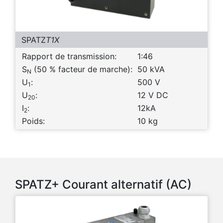
SPATZ
T1X
Rapport de transmission:
1:46
S
(50 % facteur de marche):
50 kVA
N
U
:
500 V
1
U
:
12 V DC
20
I
:
12kA
2
Poids:
10 kg
SPATZ+ Courant alternatif (AC)