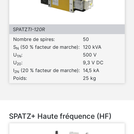
SPATZ
TI-120R
Nombre de spires:
50
S
(50 % facteur de marche):
120 kVA
N
U
:
500 V
1N
U
:
9,3 V DC
20
I
(20 % facteur de marche):
14,5 kA
2N
Poids:
25 kg
SPATZ+ Haute fréquence (HF)