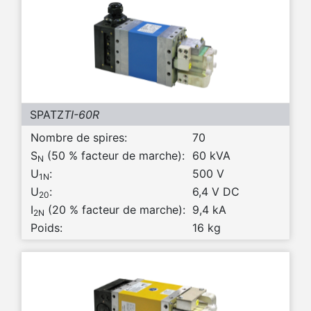
SPATZ
TI-60R
Nombre de spires:
70
S
(50 % facteur de marche):
60 kVA
N
U
:
500 V
1N
U
:
6,4 V DC
20
I
(20 % facteur de marche):
9,4 kA
2N
Poids:
16 kg