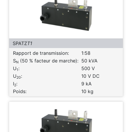
SPATZ
T1
Rapport de transmission:
1:58
S
(50 % facteur de marche):
50 kVA
N
U
:
500 V
1
U
:
10 V DC
20
I
:
9 kA
2
Poids:
10 kg