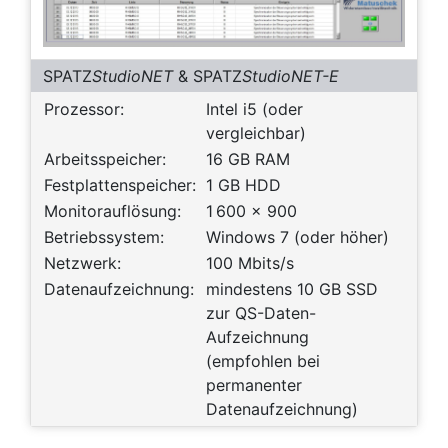
SPATZ
StudioNET
& SPATZ
StudioNET-E
Prozessor:
Intel i5 (oder
vergleichbar)
Arbeitsspeicher:
16 GB RAM
Festplattenspeicher:
1 GB HDD
Monitorauflösung:
1 600 x 900
Betriebssystem:
Windows 7 (oder höher)
Netzwerk:
100 Mbits/s
Datenaufzeichnung:
mindestens 10 GB SSD
zur QS-Daten-
Aufzeichnung
(empfohlen bei
permanenter
Datenaufzeichnung)